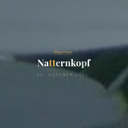
Allgemein
N
a
t
t
e
r
n
k
o
p
f
24. OKTOBER 2021